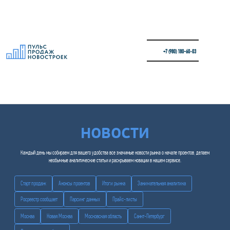
+7 (980) 180-60‑03
НОВОСТИ
Каждый день мы собираем для вашего удобства все значимые новости рынка о начале проектов, делаем
необычные аналитические статьи и раскрываем новации в нашем сервисе.
Старт продаж
Анонсы проектов
Итоги рынка
Занимательная аналитика
Росреестр сообщает
Парсинг данных
Прайс-листы
Москва
Новая Москва
Московская область
Санкт-Петербург