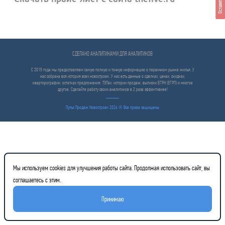
Оставить отзыв
СДЕЛАНО АНАЛИТИКАМИ ДЛЯ АНАЛИТИКОВ
С 2015 года мы предоставляем самую полную и точную информацию о первичном рынке жилья. У
нас собрана вся история всех новостроек. У нас есть данные о сделках, ценах, скидках,
квартирографии, остатках предложения, ТЭПах, истории продаж, выписки ЕГРН (ЕГРП) и многое
другое. Сделайте работу своих аналитиков в 2 раза эффективнее!
Пульс Продаж Новостроек 2026 ℗ Все права защищены
Мы используем cookies для улучшения работы сайта. Продолжая использовать сайт, вы
соглашаетесь с этим.
Принимаю