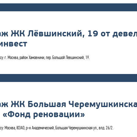
аж ЖК Лёвшинский, 19 от деве
инвест
су: г. Москва, район Хамовники, пер. Большой Левшинский, 19.
аж ЖК Большая Черемушкинская 
 «Фонд реновации»
есу: Москва, ЮЗАО, р-н Академический, Большая Черемушкинская ул., влд. 26/2.