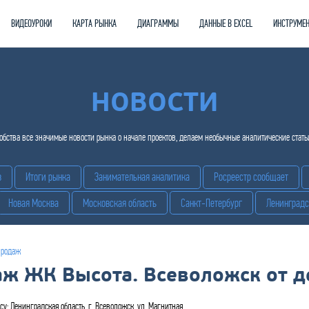
ВИДЕОУРОКИ
КАРТА РЫНКА
ДИАГРАММЫ
ДАННЫЕ В EXCEL
ИНСТРУМЕ
НОВОСТИ
бства все значимые новости рынка о начале проектов, делаем необычные аналитические стать
в
Итоги рынка
Занимательная аналитика
Росреестр сообщает
Новая Москва
Московская область
Санкт-Петербург
Ленинградс
продаж
аж ЖК Высота. Всеволожск от д
су: Ленинградская область, г. Всеволожск, ул. Магнитная.