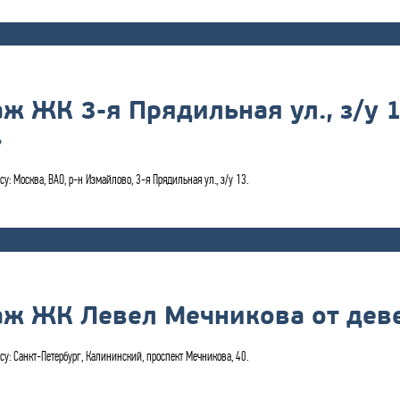
аж ЖК 3-я Прядильная ул., з/у 
»
су: Москва, ВАО, р-н Измайлово, 3-я Прядильная ул., з/у 13.
аж ЖК Левел Мечникова от деве
су: Санкт-Петербург, Калининский, проспект Мечникова, 40.