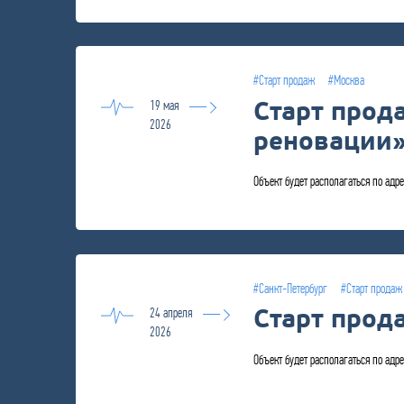
#Старт продаж
#Москва
Старт прод
19 мая
2026
реновации
Объект будет располагаться по адре
#Санкт-Петербург
#Старт продаж
Старт прод
24 апреля
2026
Объект будет располагаться по адре