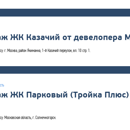
аж ЖК Казачий от девелопера 
у: г. Москва, район Якиманка, 1-й Казачий переулок, вл. 10 стр. 1.
сть
аж ЖК Парковый (Тройка Плюс)
су: Московская область, г. Солнечногорск.