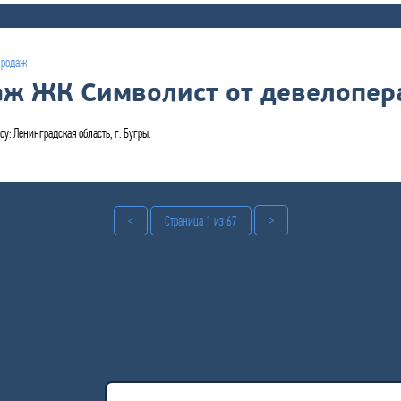
продаж
аж ЖК Символист от девелопер
су: Ленинградская область, г. Бугры.
>
<
Страница 1 из 67