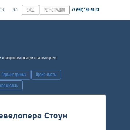
ВХОД
РЕГИСТРАЦИЯ
+7 (980) 180-60‑03
НТЫ
FAQ
и и раскрываем новации в нашем сервисе.
Парсинг данных
Прайс-листы
кая область
евелопера Стоун