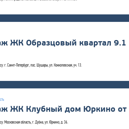
аж ЖК Образцовый квартал 9.1 
у: г. Санкт-Петербург, пос. Шушары, ул. Кокколевская, уч. 13.
сть
аж ЖК Клубный дом Юркино от 
у: Московская область, г. Дубна, ул. Юркино, д. 36.