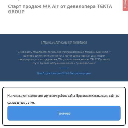
Оставить отзыв
Старт продаж ЖК Air от девелопера TEKTA
GROUP
СДЕЛАНО АНАЛИТИКАМИ ДЛЯ АНАЛИТИКОВ
С 2015 года мы предоставляем самую полную и точную информацию о первичном рынке жилья. У
нас собрана вся история всех новостроек. У нас есть данные о сделках, ценах, скидках,
квартирографии, остатках предложения, ТЭПах, истории продаж, выписки ЕГРН (ЕГРП) и многое
другое. Сделайте работу своих аналитиков в 2 раза эффективнее!
Пульс Продаж Новостроек 2026 ℗ Все права защищены
Мы используем cookies для улучшения работы сайта. Продолжая использовать сайт, вы
соглашаетесь с этим.
Принимаю