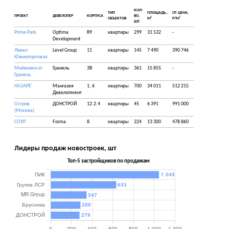
КОЛ-
ТИП
ПЛОЩАДЬ.,
СР. ЦЕНА,
ПРОЕКТ
ДЕВЕЛОПЕР
КОРПУСА
ВО,
2
2
ОБЪЕКТОВ
М
Р/М
ШТ.
Prime Park
Optima
R9
квартиры
299
31 532
-
Development
Левел
Level Group
11
квартиры
145
7 490
390 746
Южнопортовая
Мнёвники от
Гранель
3В
квартиры
361
15 855
-
Гранель
НАЗАРЕ'
Мангазея
1, 6
квартиры
700
34 011
512 215
Девелопмент
Остров
ДОНСТРОЙ
12.2.4
квартиры
45
6 391
991 000
(Москва)
СОУЛ
Forma
8
квартиры
224
13 300
478 860
Лидеры продаж новостроек, шт
Топ-5 застройщиков по продажам