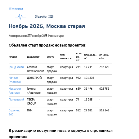
#Итоги рынка
05 декабря
2025
Ноябрь 2025, Москва старая
Итоги продаж по ДДУ в ноябре 2025, Москва старая
Объявлен старт продаж новых проектов:
КОЛ-
ТИП
ПЛОЩАДЬ.,
СР. ЦЕНА,
ПРОЕКТ
ДЕВЕЛОПЕР
СТАТУС
ВО,
2
2
ОБЪЕКТОВ
М
Р/М
ШТ.
Гранд Фили
Granard
старт
квартиры
244
17 944
752 123
Development
продаж
Начало
ДОНСТРОЙ
старт
квартиры
962
101 303
-
(Москва)
продаж
Нексус от
Группа
старт
квартиры
639
31 496
602 751
Аквилон
«Аквилон»
продаж
Пыжевский
TEKTA
старт
квартиры
74
11 285
-
GROUP
продаж
Строгино
ПИК
старт
квартиры
552
29 181
515 548
360
продаж
В реализацию поступили новые корпуса в строящихся
проектах: