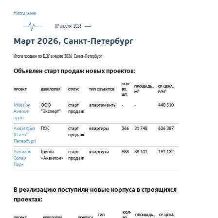
#Итоги рынка
09 апреля
2026
Март 2026, Санкт-Петербург
Итоги продаж по ДДУ в марте 2026, Санкт-Петербург
Объявлен старт продаж новых проектов:
КОЛ-
ПЛОЩАДЬ.,
СР. ЦЕНА,
ПРОЕКТ
ДЕВЕЛОПЕР
СТАТУС
ТИП ОБЪЕКТОВ
ВО,
2
2
М
Р/М
ШТ.
Miles by
ООО
старт
апартаменты
-
-
440 510
Avenue
"Эксперт"
продаж
apart
Акватория
ПСК
старт
квартиры
366
31 748
636 387
(Санкт-
продаж
Петербург)
Аквилон
Группа
старт
квартиры
988
38 101
191 132
Солар
«Аквилон»
продаж
Парк
В реализацию поступили новые корпуса в строящихся
проектах:
КОЛ-
ТИП
ПЛОЩАДЬ.,
СР. ЦЕНА,