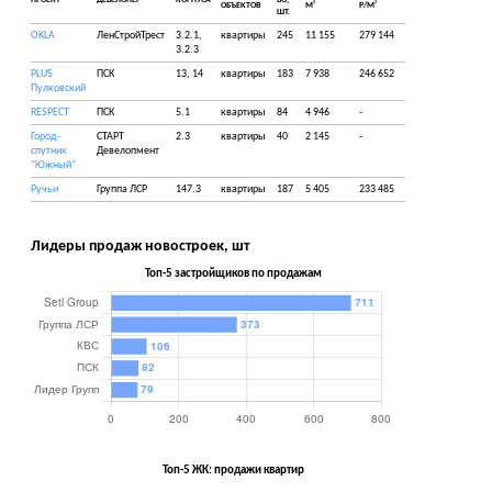
ПРОЕКТ
ДЕВЕЛОПЕР
КОРПУСА
ВО,
2
2
ОБЪЕКТОВ
М
Р/М
ШТ.
OKLA
ЛенСтройТрест
3.2.1,
квартиры
245
11 155
279 144
3.2.3
PLUS
ПСК
13, 14
квартиры
183
7 938
246 652
Пулковский
RESPECT
ПСК
5.1
квартиры
84
4 946
-
Город-
СТАРТ
2.3
квартиры
40
2 145
-
спутник
Девелопмент
"Южный"
Ручьи
Группа ЛСР
147.3
квартиры
187
5 405
233 485
Лидеры продаж новостроек, шт
Топ-5 застройщиков по продажам
Топ-5 ЖК: продажи квартир