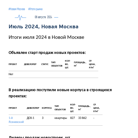
#Новая Москва
#Итоги рынка
08 августа
2024
Июль 2024, Новая Москва
Итоги июля 2024 в Новой Москве
Объявлен старт продаж новых проектов:
КОЛ-
СР.
ТИП
ПЛОЩАДЬ.,
ПРОЕКТ
ДЕВЕЛОПЕР
СТАТУС
ВО,
ЦЕНА,
2
ОБЪЕКТОВ
М
2
ШТ.
Р/М
Нет
В реализацию поступили новые корпуса в строящихся
проектах:
КОЛ-
СР.
ТИП
ПЛОЩАДЬ.,
ПРОЕКТ
ДЕВЕЛОПЕР
КОРПУСА
ВО,
ЦЕНА,
2
ОБЪЕКТОВ
М
2
ШТ.
Р/М
1-й
ДСК-1
3
квартиры
827
33 862
-
Ясеневский
Лидеры продаж новостроек, шт