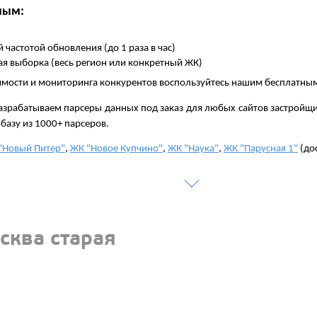
ным:
 частотой обновления (до 1 раза в час)
ая выборка (весь регион или конкретный ЖК)
мости и мониторинга конкурентов воспользуйтесь нашим бесплатны
зрабатываем парсеры данных под заказ для любых сайтов застройщи
 базу из 1000+ парсеров.
"Новый Питер"
,
ЖК "Новое Купчино"
,
ЖК "Наука"
,
ЖК "Парусная 1"
(до
сква старая