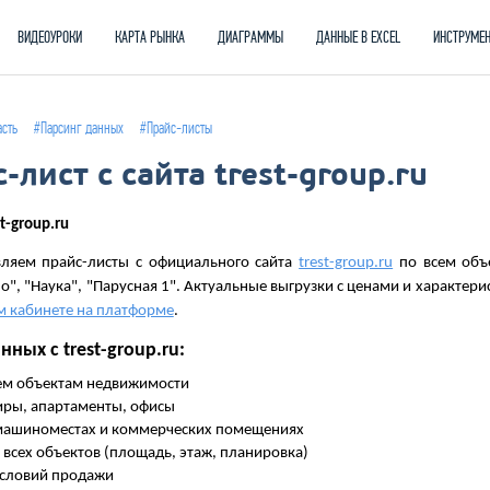
ВИДЕОУРОКИ
КАРТА РЫНКА
ДИАГРАММЫ
ДАННЫЕ В EXCEL
ИНСТРУМЕ
асть
#Парсинг данных
#Прайс-листы
-лист с сайта trest-group.ru
t-group.ru
ляем прайс-листы с официального сайта
trest-group.ru
по всем объ
о", "Наука", "Парусная 1". Актуальные выгрузки с ценами и характер
м кабинете на платформе
.
ных с trest-group.ru:
сем объектам недвижимости
иры, апартаменты, офисы
машиноместах и коммерческих помещениях
всех объектов (площадь, этаж, планировка)
условий продажи