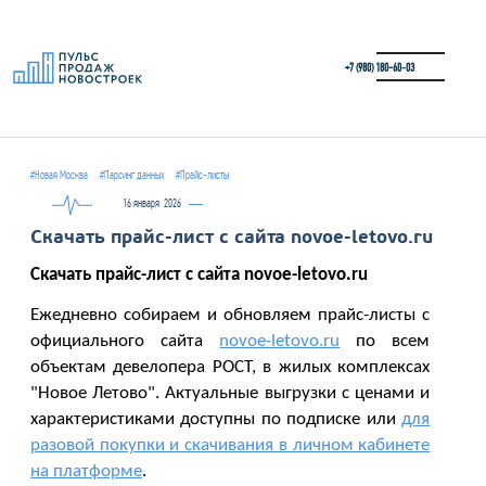
+7 (980) 180-60‑03
#Новая Москва
#Парсинг данных
#Прайс-листы
16 января
2026
Скачать прайс-лист с сайта novoe-letovo.ru
Скачать прайс-лист c сайта novoe-letovo.ru
Ежедневно собираем и обновляем прайс-листы с
официального сайта
novoe-letovo.ru
по всем
объектам девелопера РОСТ, в жилых комплексах
"Новое Летово". Актуальные выгрузки с ценами и
характеристиками доступны по подписке или
для
разовой покупки и скачивания в личном кабинете
на платформе
.