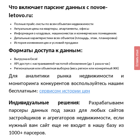
Что включает парсинг данных с novoe-
letovo.ru:
Полные прайс-листы по всем объектам недвижимости
Актуальные цены на квартиры, апартаменты, офисы
Информация о кладовых, машиноместах и коммерческих помещениях
Детальные характеристики всех объектов (площадь, этаж, планировка)
История изменения цен и условий продажи
Форматы доступа к данным:
Оставить отзыв
Выгрузка в Excel
API-доступ с настраиваемой частотой обновления (до 1 раза в час)
Региональная или объектная выборка (весь регион или конкретный ЖК)
Для аналитики рынка недвижимости и
мониторинга конкурентов воспользуйтесь нашим
бесплатным:
сервисом истории цен
Индивидуальные решения:
Разрабатываем
парсеры данных под заказ для любых сайтов
застройщиков и агрегаторов недвижимости, если
нужный вам сайт еще не входит в нашу базу из
1000+ парсеров.